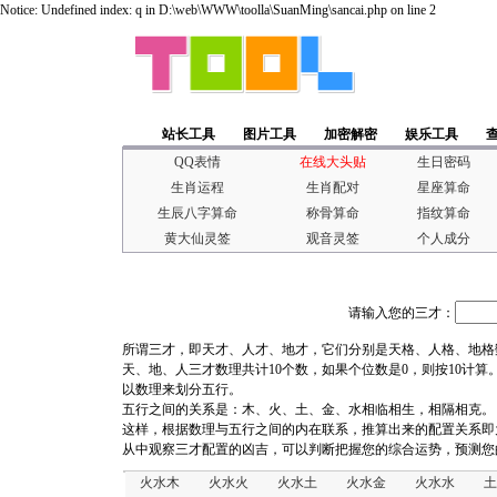
Notice: Undefined index: q in D:\web\WWW\toolla\SuanMing\sancai.php on line 2
站长工具
图片工具
加密解密
娱乐工具
QQ表情
在线大头贴
生日密码
生肖运程
生肖配对
星座算命
生辰八字算命
称骨算命
指纹算命
黄大仙灵签
观音灵签
个人成分
请输入您的三才：
所谓三才，即天才、人才、地才，它们分别是天格、人格、地格
天、地、人三才数理共计10个数，如果个位数是0，则按10计算
以数理来划分五行。
五行之间的关系是：木、火、土、金、水相临相生，相隔相克。
这样，根据数理与五行之间的内在联系，推算出来的配置关系即
从中观察三才配置的凶吉，可以判断把握您的综合运势，预测您
火水木
火水火
火水土
火水金
火水水
土