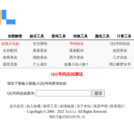
具
加密解密
娱乐工具
查询工具
转换工具
颜色工具
计算工具
在线大头贴
生日密码
号码凶吉
QQ号码吉凶
生肖配对
星座算命
星座配对
血型算命
称骨算命
指纹算命
西方算命
三才吉凶
观音灵签
个人成分
金庸小说人物卜
周公解梦全书
QQ号码吉凶测试
请在下面输入框输入QQ号码查询吉凶
QQ号码吉凶查询:
设为首页
|
加入收藏
|
推荐工具
|
友情链接
|
关于本站
|
免责声明
|
联系我们
CopyRight © 2006 - 2021
Tool.La
All Rights Reserved.
鄂ICP备05003285号-10