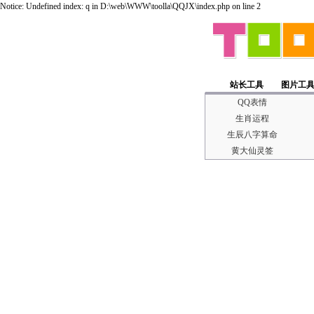
Notice: Undefined index: q in D:\web\WWW\toolla\QQJX\index.php on line 2
站长工具
图片工
QQ表情
生肖运程
生辰八字算命
黄大仙灵签