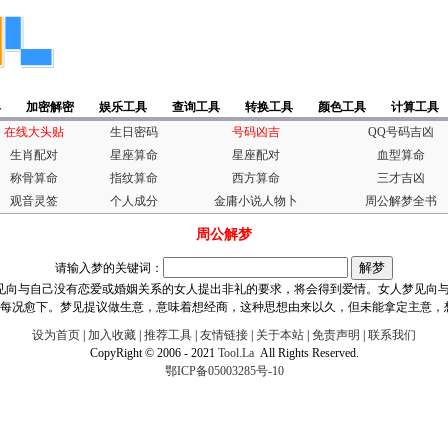
具
加密解密
娱乐工具
查询工具
转换工具
颜色工具
计算工具
在线大头贴
生日密码
号码凶吉
QQ号码吉凶
生肖配对
星座算命
星座配对
血型算命
称骨算命
指纹算命
西方算命
三才吉凶
观音灵签
个人成分
金庸小说人物卜
周公解梦全书
周公解梦
请输入梦的关键词：
见向与自己没有恋爱或婚姻关系的女人提出非礼的要求，将会得到爱情。女人梦见向
每况愈下。梦见提议做生意，意味着想经商，这种思想由来以久，但未能拿定主意，
设为首页
|
加入收藏
|
推荐工具
|
友情链接
|
关于本站
|
免责声明
|
联系我们
CopyRight © 2006 - 2021
Tool.La
All Rights Reserved.
鄂ICP备05003285号-10