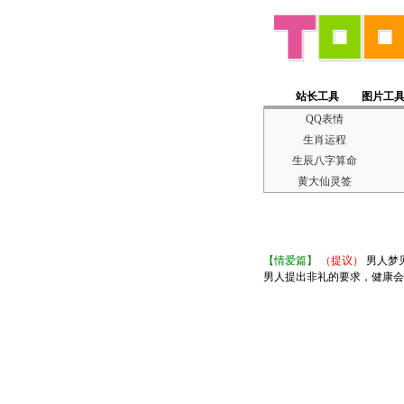
站长工具
图片工
QQ表情
生肖运程
生辰八字算命
黄大仙灵签
【情爱篇】
（提议）
男人梦
男人提出非礼的要求，健康会