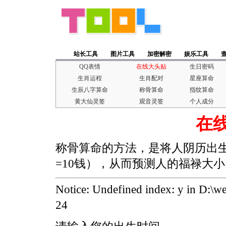
站长工具
图片工具
加密解密
娱乐工具
QQ表情
在线大头贴
生日密码
生肖运程
生肖配对
星座算命
生辰八字算命
称骨算命
指纹算命
黄大仙灵签
观音灵签
个人成分
在
称骨算命的方法，是将人阴历出生
=10钱），从而预测人的福禄大小
Notice: Undefined index: y in D:
24