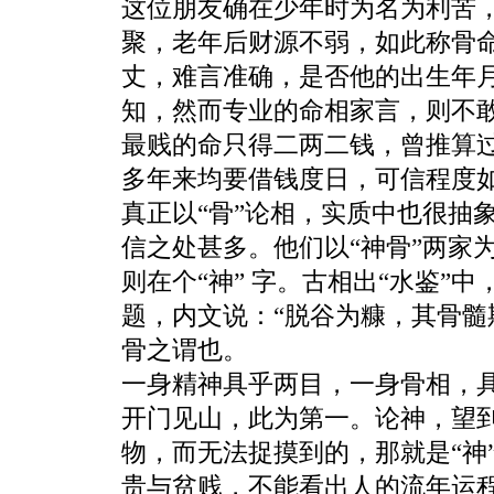
这位朋友确在少年时为名为利苦
聚，老年后财源不弱，如此称骨
丈，难言准确，是否他的出生年
知，然而专业的命相家言，则不
最贱的命只得二两二钱，曾推算
多年来均要借钱度日，可信程度
真正以“骨”论相，实质中也很抽
信之处甚多。他们以“神骨”两家
则在个“神” 字。古相出“水鉴”
题，内文说：“脱谷为糠，其骨髓
骨之谓也。
一身精神具乎两目，一身骨相，
开门见山，此为第一。论神，望
物，而无法捉摸到的，那就是“神
贵与贫贱，不能看出人的流年运程，