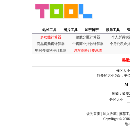
站长工具
图片工具
加密解密
娱乐工具
多功能计算器
整数分区计算器
个人所得税
商品房购房计算器
个房商业贷款计算器
个房公积金
购房按揭利率计算器
汽车保险计费系统
整数
分区大小
想要的大小为G，单
M=
例如：如要2
分区大小：
设为首页
|
加入收藏
|
推荐工
CopyRight © 2006
鄂I